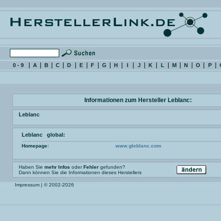
0 - 9
A
B
C
D
E
F
G
H
I
J
K
L
M
N
O
P
Informationen zum Hersteller Leblanc:
Leblanc
Leblanc global:
Homepage:
www.gleblanc.com
Haben Sie
mehr Infos
oder
Fehler
gefunden?
Dann können Sie die Informationen dieses Herstellers
Impressum
| © 2002-2026