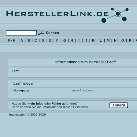
0 - 9
A
B
C
D
E
F
G
H
I
J
K
L
M
N
O
P
Informationen zum Hersteller Leef:
Leef
Leef global:
Homepage:
www.2leef.com
Haben Sie
mehr Infos
oder
Fehler
gefunden?
Dann können Sie die Informationen dieses Herstellers
Impressum
| © 2002-2026