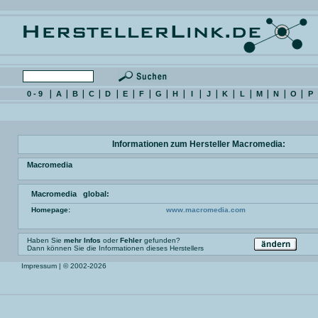
0 - 9
A
B
C
D
E
F
G
H
I
J
K
L
M
N
O
P
Informationen zum Hersteller Macromedia:
Macromedia
Macromedia global:
Homepage:
www.macromedia.com
Haben Sie
mehr Infos
oder
Fehler
gefunden?
Dann können Sie die Informationen dieses Herstellers
Impressum
| © 2002-2026