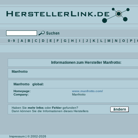
0 - 9
A
B
C
D
E
F
G
H
I
J
K
L
M
N
O
P
Informationen zum Hersteller Manfrotto:
Manfrotto
Manfrotto global:
Homepage:
www.manfrotto.com/
Company:
Manfrotto
Haben Sie
mehr Infos
oder
Fehler
gefunden?
Dann können Sie die Informationen dieses Herstellers
Impressum
| © 2002-2026