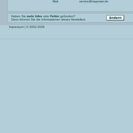
Mail:
service@mapower.de
Haben Sie
mehr Infos
oder
Fehler
gefunden?
Dann können Sie die Informationen dieses Herstellers
Impressum
| © 2002-2026