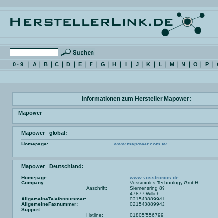
0 - 9
A
B
C
D
E
F
G
H
I
J
K
L
M
N
O
P
Informationen zum Hersteller Mapower:
Mapower
Mapower global:
Homepage:
www.mapower.com.tw
Mapower Deutschland:
Homepage:
www.vosstronics.de
Company:
Vosstronics Technology GmbH
Anschrift:
Siemensring 89
47877 Willich
AllgemeineTelefonnummer:
021548889941
AllgemeineFaxnummer:
021548889942
Support:
Hotline:
01805/556799