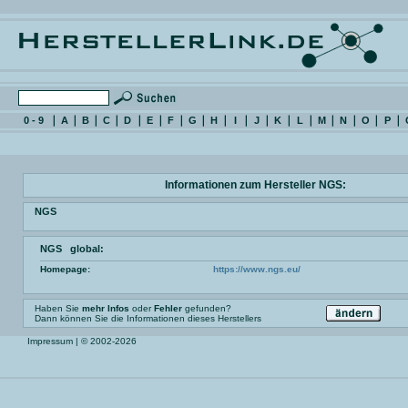
0 - 9
A
B
C
D
E
F
G
H
I
J
K
L
M
N
O
P
Informationen zum Hersteller NGS:
NGS
NGS global:
Homepage:
https://www.ngs.eu/
Haben Sie
mehr Infos
oder
Fehler
gefunden?
Dann können Sie die Informationen dieses Herstellers
Impressum
| © 2002-2026