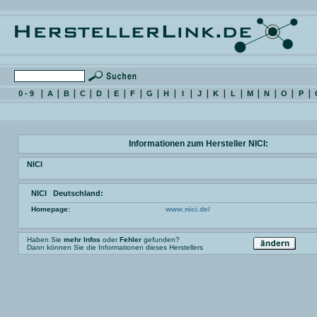
0 - 9
A
B
C
D
E
F
G
H
I
J
K
L
M
N
O
P
Informationen zum Hersteller NICI:
NICI
NICI Deutschland:
Homepage:
www.nici.de/
Haben Sie
mehr Infos
oder
Fehler
gefunden?
Dann können Sie die Informationen dieses Herstellers