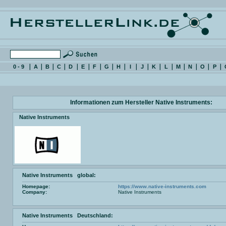
0 - 9
A
B
C
D
E
F
G
H
I
J
K
L
M
N
O
P
Informationen zum Hersteller Native Instruments:
Native Instruments
Native Instruments global:
Homepage:
https://www.native-instruments.com
Company:
Native Instruments
Native Instruments Deutschland: