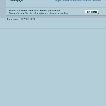
Homepage:
https://www.native-instruments.com/de/
Haben Sie
mehr Infos
oder
Fehler
gefunden?
Dann können Sie die Informationen dieses Herstellers
Impressum
| © 2002-2026