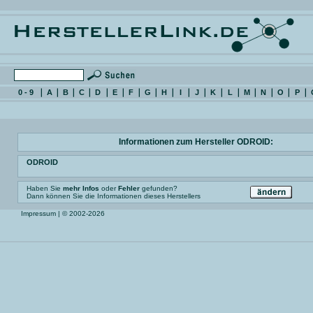
0 - 9
A
B
C
D
E
F
G
H
I
J
K
L
M
N
O
P
Informationen zum Hersteller ODROID:
ODROID
Haben Sie
mehr Infos
oder
Fehler
gefunden?
Dann können Sie die Informationen dieses Herstellers
Impressum
| © 2002-2026