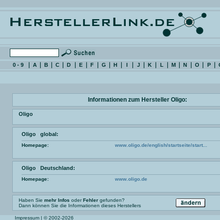
0 - 9
A
B
C
D
E
F
G
H
I
J
K
L
M
N
O
P
Informationen zum Hersteller Oligo:
Oligo
Oligo global:
Homepage:
www.oligo.de/english/startseite/start...
Oligo Deutschland:
Homepage:
www.oligo.de
Haben Sie
mehr Infos
oder
Fehler
gefunden?
Dann können Sie die Informationen dieses Herstellers
Impressum
| © 2002-2026