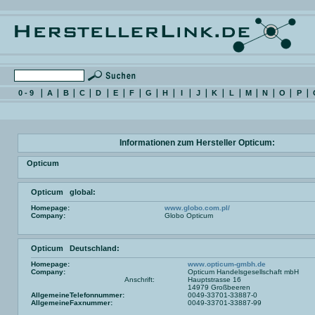
0 - 9
A
B
C
D
E
F
G
H
I
J
K
L
M
N
O
P
Informationen zum Hersteller Opticum:
Opticum
Opticum global:
Homepage:
www.globo.com.pl/
Company:
Globo Opticum
Opticum Deutschland:
Homepage:
www.opticum-gmbh.de
Company:
Opticum Handelsgesellschaft mbH
Anschrift:
Hauptstrasse 16
14979 Großbeeren
AllgemeineTelefonnummer:
0049-33701-33887-0
AllgemeineFaxnummer:
0049-33701-33887-99