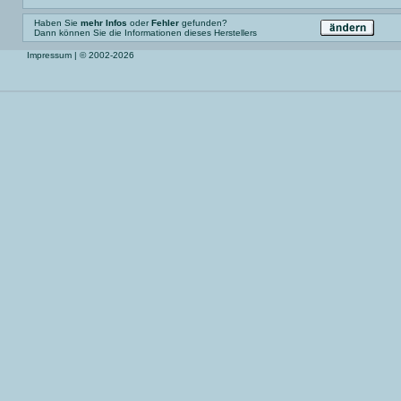
Haben Sie
mehr Infos
oder
Fehler
gefunden?
Dann können Sie die Informationen dieses Herstellers
Impressum
| © 2002-2026