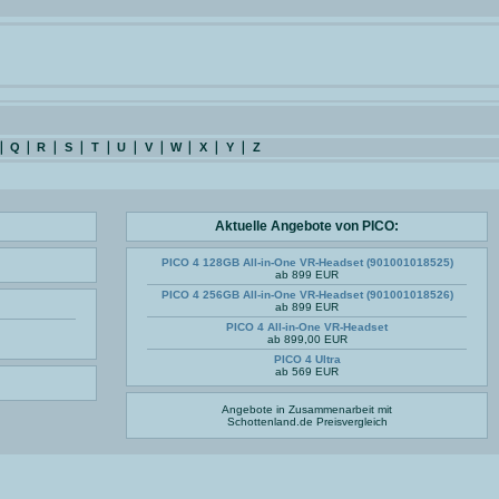
Q
R
S
T
U
V
W
X
Y
Z
Aktuelle Angebote von PICO:
PICO 4 128GB All-in-One VR-Headset (901001018525)
ab 899 EUR
PICO 4 256GB All-in-One VR-Headset (901001018526)
ab 899 EUR
PICO 4 All-in-One VR-Headset
ab 899,00 EUR
PICO 4 Ultra
ab 569 EUR
Angebote in Zusammenarbeit mit
Schottenland.de
Preisvergleich