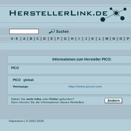
0 - 9
A
B
C
D
E
F
G
H
I
J
K
L
M
N
O
P
Informationen zum Hersteller PICO:
PICO
PICO global:
Homepage:
https://www.picoxr.com
Haben Sie
mehr Infos
oder
Fehler
gefunden?
Dann können Sie die Informationen dieses Herstellers
Impressum
| © 2002-2026