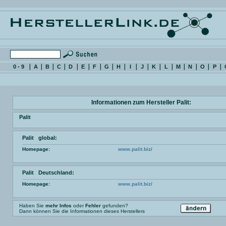
0 - 9
A
B
C
D
E
F
G
H
I
J
K
L
M
N
O
P
Informationen zum Hersteller Palit:
Palit
Palit global:
Homepage:
www.palit.biz/
Palit Deutschland:
Homepage:
www.palit.biz/
Haben Sie
mehr Infos
oder
Fehler
gefunden?
Dann können Sie die Informationen dieses Herstellers