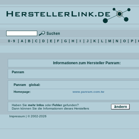
0 - 9
A
B
C
D
E
F
G
H
I
J
K
L
M
N
O
P
Informationen zum Hersteller Panram:
Panram
Panram global:
Homepage:
www.panram.com.tw
Haben Sie
mehr Infos
oder
Fehler
gefunden?
Dann können Sie die Informationen dieses Herstellers
Impressum
| © 2002-2026