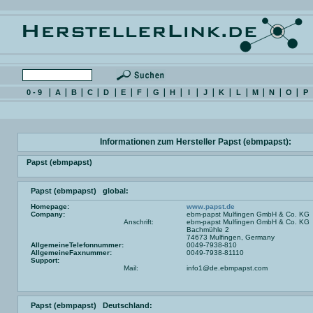
0 - 9
A
B
C
D
E
F
G
H
I
J
K
L
M
N
O
P
Informationen zum Hersteller Papst (ebmpapst):
Papst (ebmpapst)
Papst (ebmpapst) global:
Homepage:
www.papst.de
Company:
ebm-papst Mulfingen GmbH & Co. KG
Anschrift:
ebm-papst Mulfingen GmbH & Co. KG
Bachmühle 2
74673 Mulfingen, Germany
AllgemeineTelefonnummer:
0049-7938-810
AllgemeineFaxnummer:
0049-7938-81110
Support:
Mail:
info1@de.ebmpapst.com
Papst (ebmpapst) Deutschland: