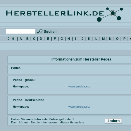
0 - 9
A
B
C
D
E
F
G
H
I
J
K
L
M
N
O
P
Informationen zum Hersteller Pedea:
Pedea
Pedea global:
Homepage:
www.pedea.eu/
Pedea Deutschland:
Homepage:
www.pedea.eu/
Haben Sie
mehr Infos
oder
Fehler
gefunden?
Dann können Sie die Informationen dieses Herstellers