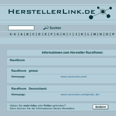
0 - 9
A
B
C
D
E
F
G
H
I
J
K
L
M
N
O
P
Informationen zum Hersteller RaceRoom:
RaceRoom
RaceRoom global:
Homepage:
www.raceroom.com/
RaceRoom Deutschland:
Homepage:
www.raceroom.com/portal_de/
Haben Sie
mehr Infos
oder
Fehler
gefunden?
Dann können Sie die Informationen dieses Herstellers