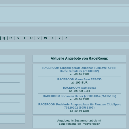
Q
R
S
T
U
V
W
X
Y
Z
Aktuelle Angebote von RaceRoom:
RACEROOM Eingabegeräte-Zubehör Fußmatte für RR
Home Simulator (75130032)
ab 40,46 EUR
RACEROOM GameSeat RR3055
ab 199 EUR
RACEROOM GameSeat
ab 199,00 EUR
RACEROOM Konsolen Halter (75105105) (75105105)
ab 40,46 EUR
RACEROOM Pedalerie Adapterplatte für Fanatec ClubSport
75120202 (90561397)
ab 40,46 EUR
Angebote in Zusammenarbeit mit
Schottenland.de
Preisvergleich