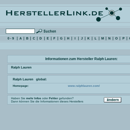
0 - 9
A
B
C
D
E
F
G
H
I
J
K
L
M
N
O
P
Informationen zum Hersteller Ralph Lauren:
Ralph Lauren
Ralph Lauren global:
Homepage:
www.ralphlauren.com/
Haben Sie
mehr Infos
oder
Fehler
gefunden?
Dann können Sie die Informationen dieses Herstellers