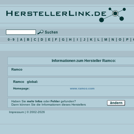
0 - 9
A
B
C
D
E
F
G
H
I
J
K
L
M
N
O
P
Informationen zum Hersteller Ramco:
Ramco
Ramco global:
Homepage:
www.ramco.com
Haben Sie
mehr Infos
oder
Fehler
gefunden?
Dann können Sie die Informationen dieses Herstellers
Impressum
| © 2002-2026