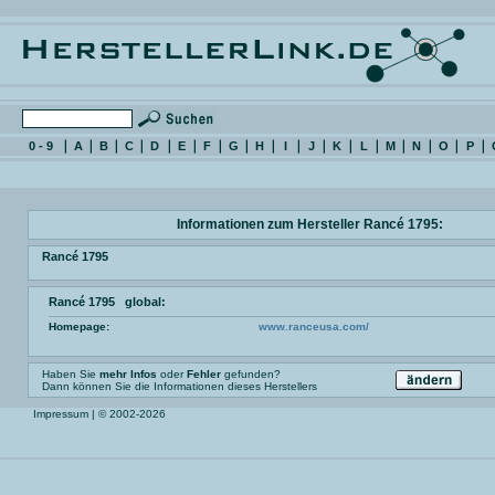
0 - 9
A
B
C
D
E
F
G
H
I
J
K
L
M
N
O
P
Informationen zum Hersteller Rancé 1795:
Rancé 1795
Rancé 1795 global:
Homepage:
www.ranceusa.com/
Haben Sie
mehr Infos
oder
Fehler
gefunden?
Dann können Sie die Informationen dieses Herstellers
Impressum
| © 2002-2026