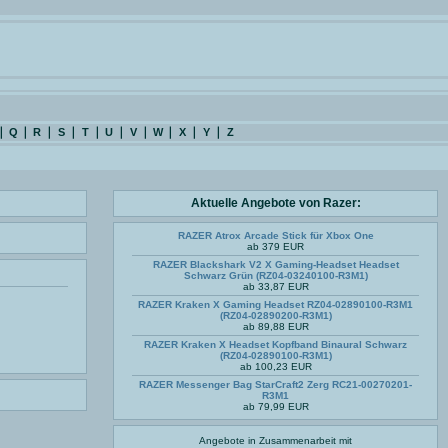
Q
R
S
T
U
V
W
X
Y
Z
Aktuelle Angebote von Razer:
RAZER Atrox Arcade Stick für Xbox One
ab 379 EUR
RAZER Blackshark V2 X Gaming-Headset Headset
Schwarz Grün (RZ04-03240100-R3M1)
ab 33,87 EUR
RAZER Kraken X Gaming Headset RZ04-02890100-R3M1
(RZ04-02890200-R3M1)
ab 89,88 EUR
RAZER Kraken X Headset Kopfband Binaural Schwarz
(RZ04-02890100-R3M1)
ab 100,23 EUR
RAZER Messenger Bag StarCraft2 Zerg RC21-00270201-
R3M1
ab 79,99 EUR
Angebote in Zusammenarbeit mit