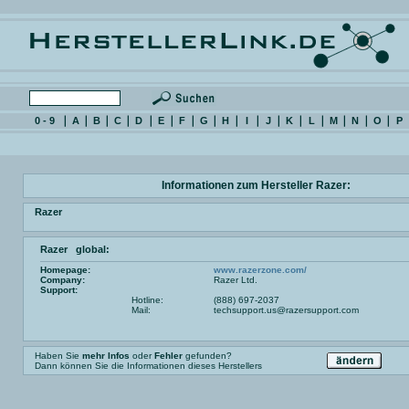
0 - 9
A
B
C
D
E
F
G
H
I
J
K
L
M
N
O
P
Informationen zum Hersteller Razer:
Razer
Razer global:
Homepage:
www.razerzone.com/
Company:
Razer Ltd.
Support:
Hotline:
(888) 697-2037
Mail:
techsupport.us@razersupport.com
Haben Sie
mehr Infos
oder
Fehler
gefunden?
Dann können Sie die Informationen dieses Herstellers