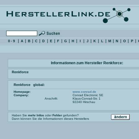
0 - 9
A
B
C
D
E
F
G
H
I
J
K
L
M
N
O
P
Informationen zum Hersteller Renkforce:
Renkforce
Renkforce global:
Homepage:
www.conrad.de
Company:
Conrad Electronic SE
Anschrift:
Klaus-Conrad-Str. 1
92240 Hirschau
Haben Sie
mehr Infos
oder
Fehler
gefunden?
Dann können Sie die Informationen dieses Herstellers