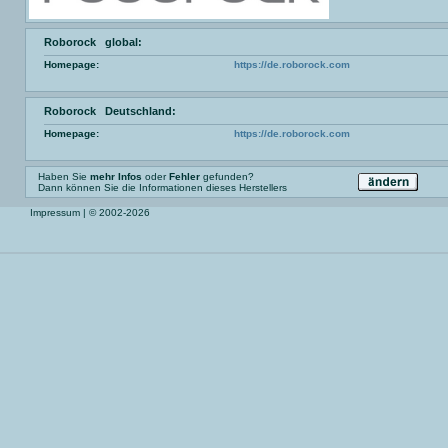
Roborock global:
Homepage:
https://de.roborock.com
Roborock Deutschland:
Homepage:
https://de.roborock.com
Haben Sie
mehr Infos
oder
Fehler
gefunden?
Dann können Sie die Informationen dieses Herstellers
Impressum
| © 2002-2026