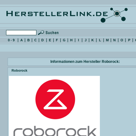
0 - 9
A
B
C
D
E
F
G
H
I
J
K
L
M
N
O
P
Informationen zum Hersteller Roborock:
Roborock