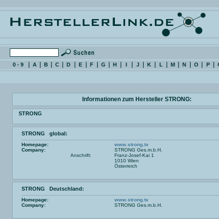
0 - 9
A
B
C
D
E
F
G
H
I
J
K
L
M
N
O
P
Informationen zum Hersteller STRONG:
STRONG
STRONG global:
Homepage:
www.strong.tv
Company:
STRONG Ges.m.b.H.
Anschrift:
Franz-Josef-Kai 1
1010 Wien
Österreich
STRONG Deutschland:
Homepage:
www.strong.tv
Company:
STRONG Ges.m.b.H.