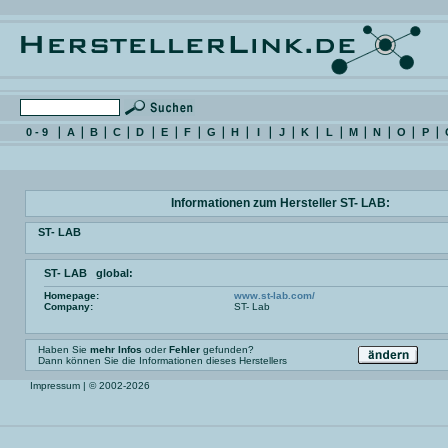
0 - 9
A
B
C
D
E
F
G
H
I
J
K
L
M
N
O
P
Informationen zum Hersteller ST- LAB:
ST- LAB
ST- LAB global:
Homepage:
www.st-lab.com/
Company:
ST- Lab
Haben Sie
mehr Infos
oder
Fehler
gefunden?
Dann können Sie die Informationen dieses Herstellers
Impressum
| © 2002-2026