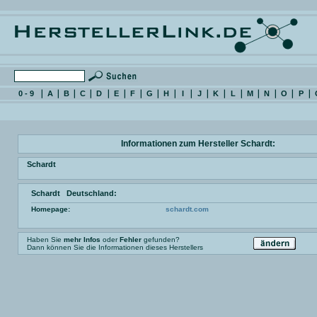
0 - 9
A
B
C
D
E
F
G
H
I
J
K
L
M
N
O
P
Informationen zum Hersteller Schardt:
Schardt
Schardt Deutschland:
Homepage:
schardt.com
Haben Sie
mehr Infos
oder
Fehler
gefunden?
Dann können Sie die Informationen dieses Herstellers