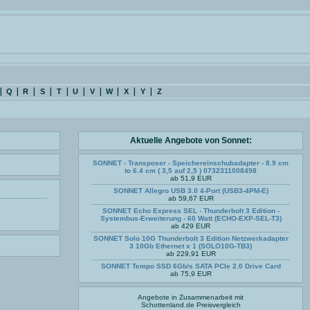
Q
R
S
T
U
V
W
X
Y
Z
Aktuelle Angebote von Sonnet:
SONNET - Transposer - Speichereinschubadapter - 8.9 cm
to 6.4 cm ( 3,5 auf 2,5 ) 0732311008498
ab 51,9 EUR
SONNET Allegro USB 3.0 4-Port (USB3-4PM-E)
ab 59,67 EUR
SONNET Echo Express SEL - Thunderbolt 3 Edition -
Systembus-Erweiterung - 60 Watt (ECHO-EXP-SEL-T3)
ab 429 EUR
SONNET Solo 10G Thunderbolt 3 Edition Netzwerkadapter
3 10Gb Ethernet x 1 (SOLO10G-TB3)
ab 229,91 EUR
SONNET Tempo SSD 6Gb/s SATA PCIe 2.0 Drive Card
ab 75,9 EUR
Angebote in Zusammenarbeit mit
Schottenland.de
Preisvergleich