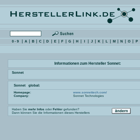
0 - 9
A
B
C
D
E
F
G
H
I
J
K
L
M
N
O
P
Informationen zum Hersteller Sonnet:
Sonnet
Sonnet global:
Homepage:
www.sonnettech.com/
Company:
Sonnet Technologies
Haben Sie
mehr Infos
oder
Fehler
gefunden?
Dann können Sie die Informationen dieses Herstellers