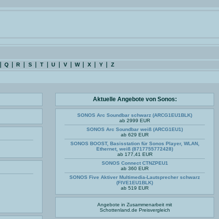
Q
R
S
T
U
V
W
X
Y
Z
Aktuelle Angebote von Sonos:
SONOS Arc Soundbar schwarz (ARCG1EU1BLK)
ab 2999 EUR
SONOS Arc Soundbar weiß (ARCG1EU1)
ab 629 EUR
SONOS BOOST, Basisstation für Sonos Player, WLAN,
Ethernet, weiß (8717755772428)
ab 177,41 EUR
SONOS Connect CTNZPEU1
ab 360 EUR
SONOS Five Aktiver Multimedia-Lautsprecher schwarz
(FIVE1EU1BLK)
ab 519 EUR
Angebote in Zusammenarbeit mit
Schottenland.de
Preisvergleich