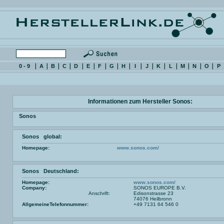
0 - 9
A
B
C
D
E
F
G
H
I
J
K
L
M
N
O
P
Informationen zum Hersteller Sonos:
Sonos
Sonos global:
Homepage:
www.sonos.com/
Sonos Deutschland:
Homepage:
www.sonos.com/
Company:
SONOS EUROPE B.V.
Anschrift:
Edisonstrasse 23
74076 Heilbronn
AllgemeineTelefonnummer:
+49 7131 64 546 0