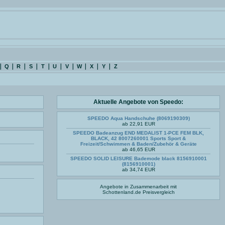
Q
R
S
T
U
V
W
X
Y
Z
Aktuelle Angebote von Speedo:
SPEEDO Aqua Handschuhe (8069190309)
ab 22,91 EUR
SPEEDO Badeanzug END MEDALIST 1-PCE FEM BLK,
BLACK, 42 8007260001 Sports Sport &
Freizeit/Schwimmen & Baden/Zubehör & Geräte
ab 46,65 EUR
SPEEDO SOLID LEISURE Bademode black 8156910001
(8156910001)
ab 34,74 EUR
Angebote in Zusammenarbeit mit
Schottenland.de
Preisvergleich