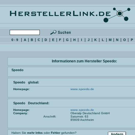
0 - 9
A
B
C
D
E
F
G
H
I
J
K
L
M
N
O
P
Informationen zum Hersteller Speedo:
Speedo
Speedo global:
Homepage:
www.speedo.de
Speedo Deutschland:
Homepage:
www.speedo.de
Company:
Oberalp Deutschland GmbH
Anschrift:
Saturnstr. 63
85609 Aschheim
Haben Sie
mehr Infos
oder
Fehler
gefunden?