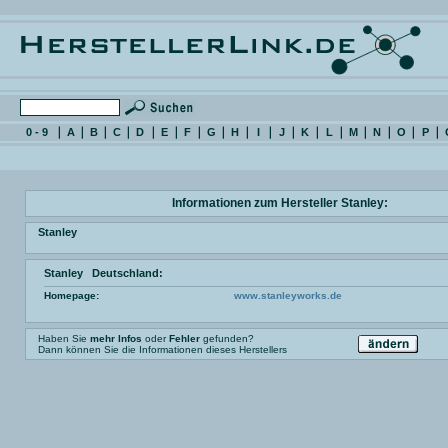
0 - 9
A
B
C
D
E
F
G
H
I
J
K
L
M
N
O
P
Informationen zum Hersteller Stanley:
Stanley
Stanley Deutschland:
Homepage:
www.stanleyworks.de
Haben Sie
mehr Infos
oder
Fehler
gefunden?
Dann können Sie die Informationen dieses Herstellers