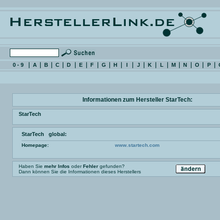
0 - 9
A
B
C
D
E
F
G
H
I
J
K
L
M
N
O
P
Informationen zum Hersteller StarTech:
StarTech
StarTech global:
Homepage:
www.startech.com
Haben Sie
mehr Infos
oder
Fehler
gefunden?
Dann können Sie die Informationen dieses Herstellers