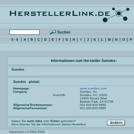
0 - 9
A
B
C
D
E
F
G
H
I
J
K
L
M
N
O
P
Informationen zum Hersteller Sumdex:
Sumdex
Sumdex global:
Homepage:
www.sumdex.com
Company:
Sumdex, Inc .
Anschrift:
Sumdex, Inc. (USA)
13460 Brooks Drive
Baldwin Park, CA 91706
AllgemeineTelefonnummer:
001-626-820-5889
AllgemeineFaxnummer:
001-626-820-5885
Haben Sie
mehr Infos
oder
Fehler
gefunden?
Dann können Sie die Informationen dieses Herstellers
Impressum
| © 2002-2026