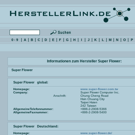
0 - 9
A
B
C
D
E
F
G
H
I
J
K
L
M
N
O
P
Informationen zum Hersteller Super Flower:
Super Flower
Super Flower global:
Homepage:
www.super-flower.com.tw
Company:
Super Flower Computer Inc.
Anschrift:
Chung Cheng Road
Hsin Chuang City
Taipei Hsien
242 Taiwan
AllgemeineTelefonnummer:
+886-2-2908-5366
AllgemeineFaxnummer:
+886-2-2908-5400
Super Flower Deutschland:
Homepage:
www.super-flower.de/