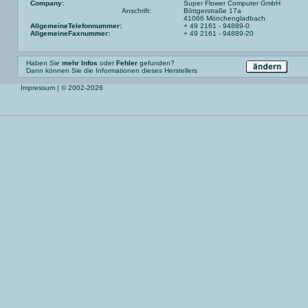
Company:
Super Flower Computer GmbH
Anschrift:
Böttgerstraße 17a
41066 Mönchengladbach
AllgemeineTelefonnummer:
+ 49 2161 - 94889-0
AllgemeineFaxnummer:
+ 49 2161 - 94889-20
Haben Sie
mehr Infos
oder
Fehler
gefunden?
Dann können Sie die Informationen dieses Herstellers
Impressum
| © 2002-2026