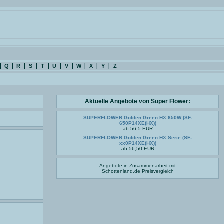
Q
R
S
T
U
V
W
X
Y
Z
Aktuelle Angebote von Super Flower:
SUPERFLOWER Golden Green HX 650W (SF-
650P14XE(HX))
ab 56,5 EUR
SUPERFLOWER Golden Green HX Serie (SF-
xx0P14XE(HX))
ab 56,50 EUR
Angebote in Zusammenarbeit mit
Schottenland.de
Preisvergleich