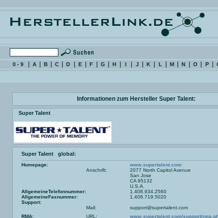
0 - 9
A
B
C
D
E
F
G
H
I
J
K
L
M
N
O
P
Informationen zum Hersteller Super Talent:
Super Talent
Super Talent global:
Homepage:
www.supertalent.com
Anschrift:
2077 North Capitol Avenue
San Jose
CA 95132
U.S.A.
AllgemeineTelefonnummer:
1.408.934.2560
AllgemeineFaxnummer:
1.408.719.5020
Support:
Mail:
support@supertalent.com
RMA:
URL:
www.supertalent.com/support/rma.p