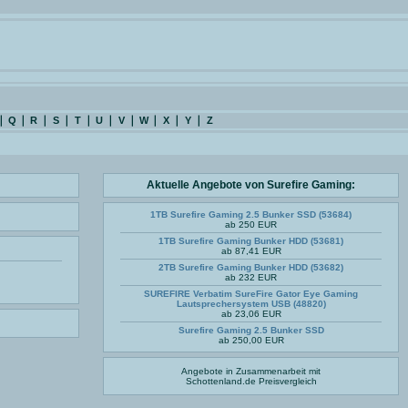
Q
R
S
T
U
V
W
X
Y
Z
Aktuelle Angebote von Surefire Gaming:
1TB Surefire Gaming 2.5 Bunker SSD (53684)
ab 250 EUR
1TB Surefire Gaming Bunker HDD (53681)
ab 87,41 EUR
2TB Surefire Gaming Bunker HDD (53682)
ab 232 EUR
SUREFIRE Verbatim SureFire Gator Eye Gaming
Lautsprechersystem USB (48820)
ab 23,06 EUR
Surefire Gaming 2.5 Bunker SSD
ab 250,00 EUR
Angebote in Zusammenarbeit mit
Schottenland.de
Preisvergleich