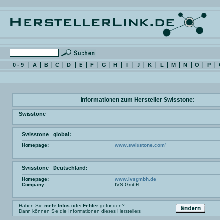
0 - 9
A
B
C
D
E
F
G
H
I
J
K
L
M
N
O
P
Informationen zum Hersteller Swisstone:
Swisstone
Swisstone global:
Homepage:
www.swisstone.com/
Swisstone Deutschland:
Homepage:
www.ivsgmbh.de
Company:
IVS GmbH
Haben Sie
mehr Infos
oder
Fehler
gefunden?
Dann können Sie die Informationen dieses Herstellers