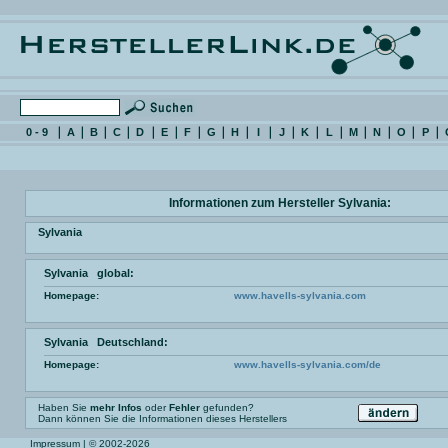
0 - 9
A
B
C
D
E
F
G
H
I
J
K
L
M
N
O
P
Informationen zum Hersteller Sylvania:
Sylvania
Sylvania global:
Homepage:
www.havells-sylvania.com
Sylvania Deutschland:
Homepage:
www.havells-sylvania.com/de
Haben Sie
mehr Infos
oder
Fehler
gefunden?
Dann können Sie die Informationen dieses Herstellers
Impressum
| © 2002-2026