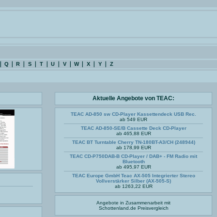
Q
R
S
T
U
V
W
X
Y
Z
Aktuelle Angebote von TEAC:
TEAC AD-850 sw CD-Player Kassettendeck USB Rec.
ab 549 EUR
TEAC AD-850-SE/B Cassette Deck CD-Player
ab 465,88 EUR
TEAC BT Turntable Cherry TN-180BT-A3/CH (248944)
ab 178,99 EUR
TEAC CD-P750DAB-B CD-Player / DAB+ - FM Radio mit
Bluetooth
ab 495,97 EUR
TEAC Europe GmbH Teac AX-505 Integrierter Stereo
Vollverstärker Silber (AX-505-S)
ab 1263,22 EUR
Angebote in Zusammenarbeit mit
Schottenland.de
Preisvergleich