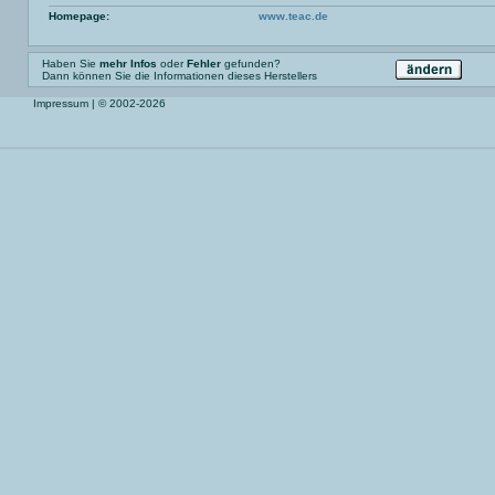
Homepage:
www.teac.de
Haben Sie
mehr Infos
oder
Fehler
gefunden?
Dann können Sie die Informationen dieses Herstellers
Impressum
| © 2002-2026