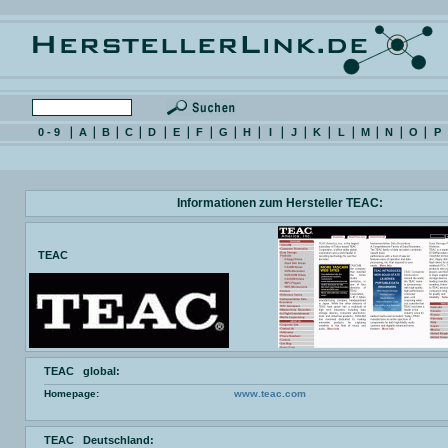
0 - 9
A
B
C
D
E
F
G
H
I
J
K
L
M
N
O
P
Informationen zum Hersteller TEAC:
TEAC
TEAC global:
Homepage:
www.teac.com
TEAC Deutschland: