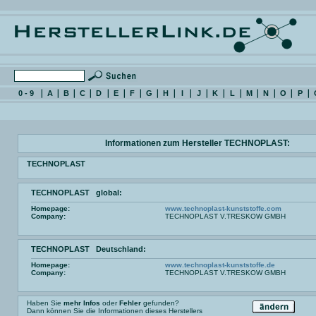
0 - 9
A
B
C
D
E
F
G
H
I
J
K
L
M
N
O
P
Informationen zum Hersteller TECHNOPLAST:
TECHNOPLAST
TECHNOPLAST global:
Homepage:
www.technoplast-kunststoffe.com
Company:
TECHNOPLAST V.TRESKOW GMBH
TECHNOPLAST Deutschland:
Homepage:
www.technoplast-kunststoffe.de
Company:
TECHNOPLAST V.TRESKOW GMBH
Haben Sie
mehr Infos
oder
Fehler
gefunden?
Dann können Sie die Informationen dieses Herstellers