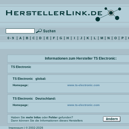
0 - 9
A
B
C
D
E
F
G
H
I
J
K
L
M
N
O
P
Informationen zum Hersteller TS Electronic:
TS Electronic
TS Electronic global:
Homepage:
www.ts-electronic.com
TS Electronic Deutschland:
Homepage:
www.ts-electronic.com
Haben Sie
mehr Infos
oder
Fehler
gefunden?
Dann können Sie die Informationen dieses Herstellers
Impressum
| © 2002-2026