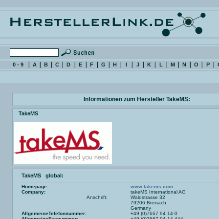
0 - 9
A
B
C
D
E
F
G
H
I
J
K
L
M
N
O
P
Informationen zum Hersteller TakeMS:
TakeMS
TakeMS global:
Homepage:
www.takems.com
Company:
takeMS International AG
Anschrift:
Waldstrasse 32
79206 Breisach
Germany
AllgemeineTelefonnummer:
+49 (0)7667 94 14-0
AllgemeineFaxnummer:
+49 (0)7667 94 14-444