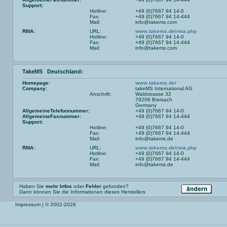
Support:
Hotline:
+49 (0)7667 94 14-0
Fax:
+49 (0)7667 94 14-444
Mail:
info@takems.com
RMA:
URL:
www.takems.de/rma.php
Hotline:
+49 (0)7667 94 14-0
Fax:
+49 (0)7667 94 14-444
Mail:
info@takems.com
TakeMS Deutschland:
Homepage:
www.takems.de/
Company:
takeMS International AG
Anschrift:
Waldstrasse 32
79206 Breisach
Germany
AllgemeineTelefonnummer:
+49 (0)7667 94 14-0
AllgemeineFaxnummer:
+49 (0)7667 94 14-444
Support:
Hotline:
+49 (0)7667 94 14-0
Fax:
+49 (0)7667 94 14-444
Mail:
info@takems.de
RMA:
URL:
www.takems.de/rma.php
Hotline:
+49 (0)7667 94 14-0
Fax:
+49 (0)7667 94 14-444
Mail:
info@takems.de
Haben Sie
mehr Infos
oder
Fehler
gefunden?
Dann können Sie die Informationen dieses Herstellers
Impressum
| © 2002-2026