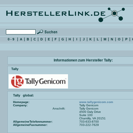
0 - 9
A
B
C
D
E
F
G
H
I
J
K
L
M
N
O
P
Informationen zum Hersteller Tally:
Tally
Tally global:
Homepage:
www.tallygenicom.com
Company:
Tally Genicom
Anschrift:
Tally Genicom
4500 Daly Drive
Suite 100
Chantilly, VA 20151
AllgemeineTelefonnummer:
703-633-8700
AllgemeineFaxnummer:
703-222-7629