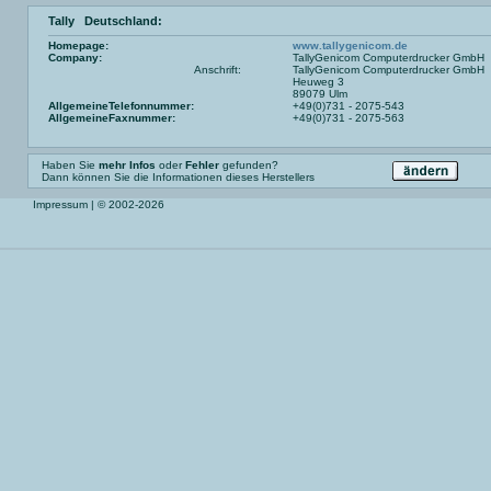
Tally Deutschland:
Homepage:
www.tallygenicom.de
Company:
TallyGenicom Computerdrucker GmbH
Anschrift:
TallyGenicom Computerdrucker GmbH
Heuweg 3
89079 Ulm
AllgemeineTelefonnummer:
+49(0)731 - 2075-543
AllgemeineFaxnummer:
+49(0)731 - 2075-563
Haben Sie
mehr Infos
oder
Fehler
gefunden?
Dann können Sie die Informationen dieses Herstellers
Impressum
| © 2002-2026