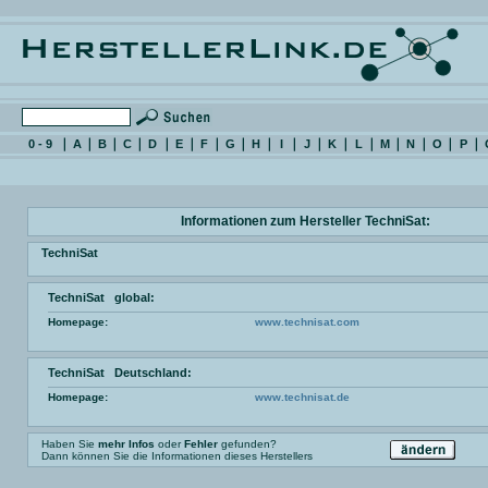
0 - 9
A
B
C
D
E
F
G
H
I
J
K
L
M
N
O
P
Informationen zum Hersteller TechniSat:
TechniSat
TechniSat global:
Homepage:
www.technisat.com
TechniSat Deutschland:
Homepage:
www.technisat.de
Haben Sie
mehr Infos
oder
Fehler
gefunden?
Dann können Sie die Informationen dieses Herstellers