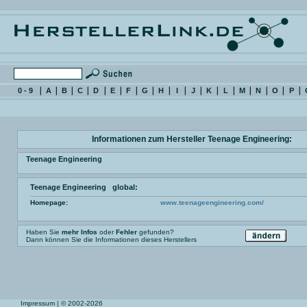
0 - 9
A
B
C
D
E
F
G
H
I
J
K
L
M
N
O
P
Informationen zum Hersteller Teenage Engineering:
Teenage Engineering
Teenage Engineering global:
Homepage:
www.teenageengineering.com/
Haben Sie
mehr Infos
oder
Fehler
gefunden?
Dann können Sie die Informationen dieses Herstellers
Impressum
| © 2002-2026