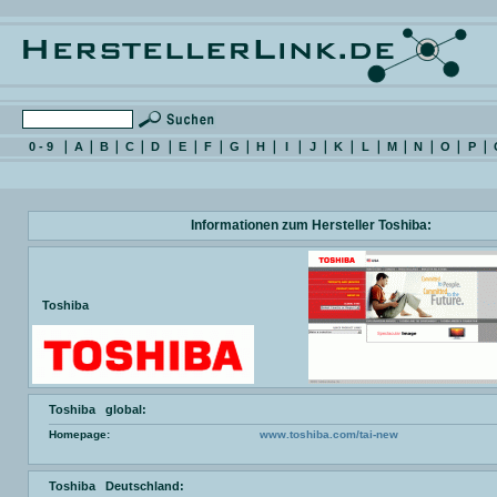
0 - 9
A
B
C
D
E
F
G
H
I
J
K
L
M
N
O
P
Informationen zum Hersteller Toshiba:
Toshiba
Toshiba global:
Homepage:
www.toshiba.com/tai-new
Toshiba Deutschland: