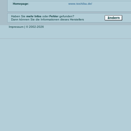
Homepage:
www.toshiba.de/
Haben Sie
mehr Infos
oder
Fehler
gefunden?
Dann können Sie die Informationen dieses Herstellers
Impressum
| © 2002-2026