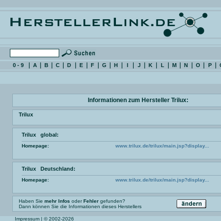
0 - 9
A
B
C
D
E
F
G
H
I
J
K
L
M
N
O
P
Informationen zum Hersteller Trilux:
Trilux
Trilux global:
Homepage:
www.trilux.de/trilux/main.jsp?display...
Trilux Deutschland:
Homepage:
www.trilux.de/trilux/main.jsp?display...
Haben Sie
mehr Infos
oder
Fehler
gefunden?
Dann können Sie die Informationen dieses Herstellers
Impressum
| © 2002-2026