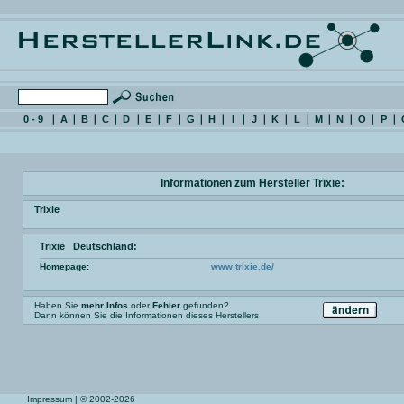
0 - 9
A
B
C
D
E
F
G
H
I
J
K
L
M
N
O
P
Informationen zum Hersteller Trixie:
Trixie
Trixie Deutschland:
Homepage:
www.trixie.de/
Haben Sie
mehr Infos
oder
Fehler
gefunden?
Dann können Sie die Informationen dieses Herstellers
Impressum
| © 2002-2026