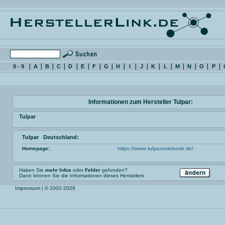
0 - 9
A
B
C
D
E
F
G
H
I
J
K
L
M
N
O
P
Informationen zum Hersteller Tulpar:
Tulpar
Tulpar Deutschland:
Homepage:
https://www.tulparnotebook.de/
Haben Sie
mehr Infos
oder
Fehler
gefunden?
Dann können Sie die Informationen dieses Herstellers
Impressum
| © 2002-2026