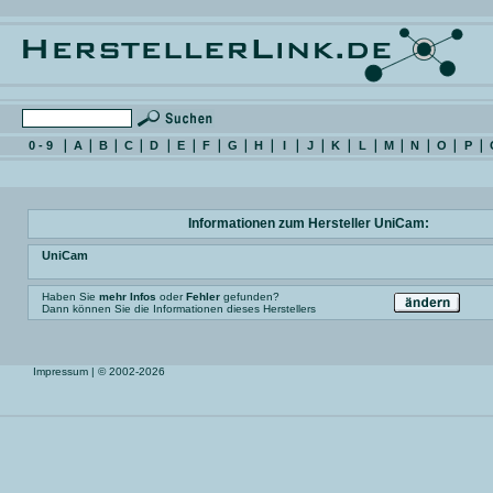
0 - 9
A
B
C
D
E
F
G
H
I
J
K
L
M
N
O
P
Informationen zum Hersteller UniCam:
UniCam
Haben Sie
mehr Infos
oder
Fehler
gefunden?
Dann können Sie die Informationen dieses Herstellers
Impressum
| © 2002-2026